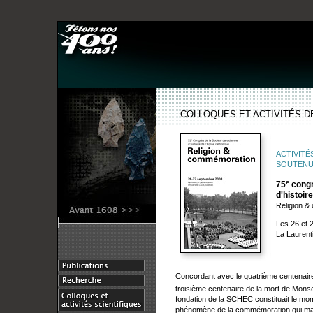
COLLOQUES ET ACTIVITÉS 
ACTIVITÉ
SOUTENUE
e
75
congr
d'histoire
Religion 
Les 26 et 
La Laurenti
Concordant avec le quatrième centenaire 
troisième centenaire de la mort de Monse
fondation de la SCHEC constituait le mo
phénomène de la commémoration qui mar